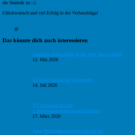
die Statistik ist :-).
Glückwunsch und viel Erfolg in der Verbandsliga!
gt
Haupt-
Das könnte dich auch interessieren
Sidebar
Trikottag 2026: Zeigt, wofür euer Herz schlägt!
12. Mai 2026
E1 krönt Saison mit Turniersieg
14. Juli 2026
TT: Krönung bei den
Landesmannschaftsmeisterschaften!
17. März 2026
Neue Präsentationsanzüge für die B2