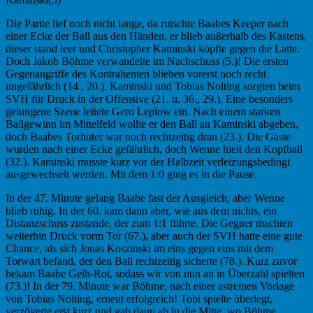
Die Partie lief noch nicht lange, da rutschte Baabes Keeper nach
einer Ecke der Ball aus den Händen, er blieb außerhalb des Kastens,
dieser stand leer und Christopher Kaminski köpfte gegen die Latte.
Doch Jakob Böhme verwandelte im Nachschuss (5.)! Die ersten
Gegenangriffe des Kontrahenten blieben vorerst noch recht
ungefährlich (14., 20.). Kaminski und Tobias Nolting sorgten beim
SVH für Druck in der Offensive (21. u. 36., 29.). Eine besonders
gelungene Szene leitete Gero Leplow ein. Nach einem starken
Ballgewinn im Mittelfeld wollte er den Ball an Kaminski abgeben,
doch Baabes Torhüter war noch rechtzeitig dran (23.). Die Gäste
wurden nach einer Ecke gefährlich, doch Wenne hielt den Kopfball
(32.). Kaminski musste kurz vor der Halbzeit verletzungsbedingt
ausgewechselt werden. Mit dem 1:0 ging es in die Pause.
In der 47. Minute gelang Baabe fast der Ausgleich, aber Wenne
blieb ruhig. In der 60. kam dann aber, wie aus dem nichts, ein
Distanzschuss zustande, der zum 1:1 führte. Die Gegner machten
weiterhin Druck vorm Tor (67.), aber auch der SVH hatte eine gute
Chance, als sich Jonas Koszinski im eins gegen eins mit dem
Torwart befand, der den Ball rechtzeitig sicherte (78.). Kurz zuvor
bekam Baabe Gelb-Rot, sodass wir von nun an in Überzahl spielten
(73.)! In der 79. Minute war Böhme, nach einer astreinen Vorlage
von Tobias Nolting, erneut erfolgreich! Tobi spielte überlegt,
verzögerte erst kurz und gab dann ab in die Mitte, wo Böhme