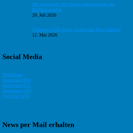
Die Jugend des SV Hafen überzeugt bei der
Bezirksrangliste
29. Juli 2026
Trikottag 2026: Zeigt, wofür euer Herz schlägt!
12. Mai 2026
Social Media
WhatsApp
Instagram (FB)
Instagram (TT)
Instagram (VB)
YouTube (TT)
News per Mail erhalten