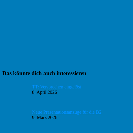
Haupt-
Das könnte dich auch interessieren
Sidebar
TT: Versprechen eingelöst
8. April 2026
Neue Präsentationsanzüge für die B2
9. März 2026