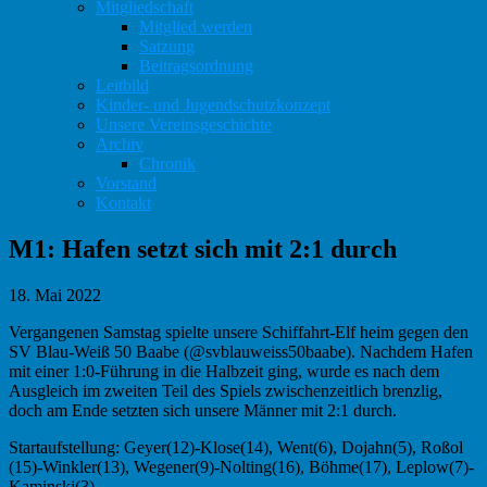
Mitgliedschaft
Mitglied werden
Satzung
Beitragsordnung
Leitbild
Kinder- und Jugendschutzkonzept
Unsere Vereinsgeschichte
Archiv
Chronik
Vorstand
Kontakt
M1: Hafen setzt sich mit 2:1 durch
18. Mai 2022
Vergangenen Samstag spielte unsere Schiffahrt-Elf heim gegen den
SV Blau-Weiß 50 Baabe (@svblauweiss50baabe). Nachdem Hafen
mit einer 1:0-Führung in die Halbzeit ging, wurde es nach dem
Ausgleich im zweiten Teil des Spiels zwischenzeitlich brenzlig,
doch am Ende setzten sich unsere Männer mit 2:1 durch.
Startaufstellung: Geyer(12)-Klose(14), Went(6), Dojahn(5), Roßol
(15)-Winkler(13), Wegener(9)-Nolting(16), Böhme(17), Leplow(7)-
Kaminski(3)