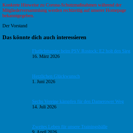
Konkrete Hinweise zu Corona-Schutzmaßnahmen während der
Mitgliederversammlung werden rechtzeitig auf unserer Homepage
bekanntgegeben.
Der Vorstand
Haupt-
Das könnte dich auch interessieren
Sidebar
Flutlichtturnier beim PSV Rostock: E2 holt den Sieg
16. März 2026
Herzlichen Glückwunsch
1. Juni 2026
Sechs Vereine kämpfen für den Damerower Weg
14. Juli 2026
Zweites Leben für unsere Trainingsbälle
9. April 2026