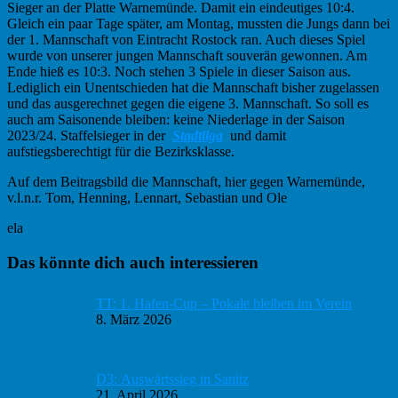
Sieger an der Platte Warnemünde. Damit ein eindeutiges 10:4.
Gleich ein paar Tage später, am Montag, mussten die Jungs dann bei
der 1. Mannschaft von Eintracht Rostock ran. Auch dieses Spiel
wurde von unserer jungen Mannschaft souverän gewonnen. Am
Ende hieß es 10:3. Noch stehen 3 Spiele in dieser Saison aus.
Lediglich ein Unentschieden hat die Mannschaft bisher zugelassen
und das ausgerechnet gegen die eigene 3. Mannschaft. So soll es
auch am Saisonende bleiben: keine Niederlage in der Saison
2023/24. Staffelsieger in der
Stadtliga
und damit
aufstiegsberechtigt für die Bezirksklasse.
Auf dem Beitragsbild die Mannschaft, hier gegen Warnemünde,
v.l.n.r. Tom, Henning, Lennart, Sebastian und Ole
ela
Haupt-
Das könnte dich auch interessieren
Sidebar
TT: 1. Hafen-Cup – Pokale bleiben im Verein
8. März 2026
D3: Auswärtssieg in Sanitz
21. April 2026