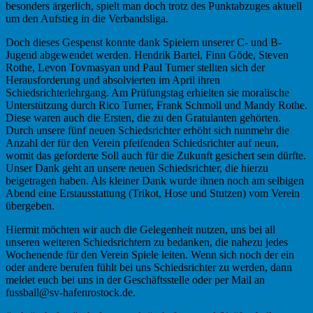
besonders ärgerlich, spielt man doch trotz des Punktabzuges aktuell
um den Aufstieg in die Verbandsliga.
Doch dieses Gespenst konnte dank Spielern unserer C- und B-
Jugend abgewendet werden. Hendrik Bartel, Finn Göde, Steven
Rothe, Levon Tovmasyan und Paul Turner stellten sich der
Herausforderung und absolvierten im April ihren
Schiedsrichterlehrgang. Am Prüfungstag erhielten sie moralische
Unterstützung durch Rico Turner, Frank Schmoll und Mandy Rothe.
Diese waren auch die Ersten, die zu den Gratulanten gehörten.
Durch unsere fünf neuen Schiedsrichter erhöht sich nunmehr die
Anzahl der für den Verein pfeifenden Schiedsrichter auf neun,
womit das geforderte Soll auch für die Zukunft gesichert sein dürfte.
Unser Dank geht an unsere neuen Schiedsrichter, die hierzu
beigetragen haben. Als kleiner Dank wurde ihnen noch am selbigen
Abend eine Erstausstattung (Trikot, Hose und Stutzen) vom Verein
übergeben.
Hiermit möchten wir auch die Gelegenheit nutzen, uns bei all
unseren weiteren Schiedsrichtern zu bedanken, die nahezu jedes
Wochenende für den Verein Spiele leiten. Wenn sich noch der ein
oder andere berufen fühlt bei uns Schiedsrichter zu werden, dann
meldet euch bei uns in der Geschäftsstelle oder per Mail an
fussball@sv-hafenrostock.de.