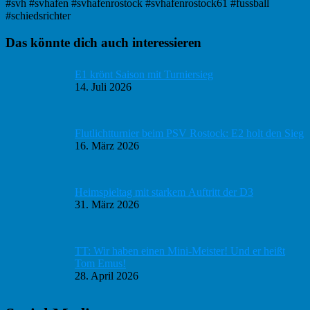
#svh #svhafen #svhafenrostock #svhafenrostock61 #fussball
#schiedsrichter
Haupt-
Das könnte dich auch interessieren
Sidebar
E1 krönt Saison mit Turniersieg
14. Juli 2026
Flutlichtturnier beim PSV Rostock: E2 holt den Sieg
16. März 2026
Heimspieltag mit starkem Auftritt der D3
31. März 2026
TT: Wir haben einen Mini-Meister! Und er heißt
Tom Emus!
28. April 2026