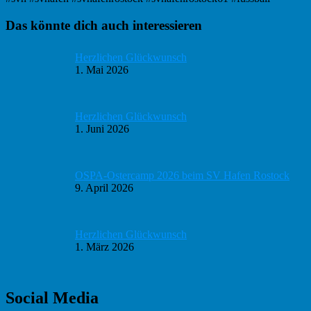
Haupt-
Das könnte dich auch interessieren
Sidebar
Herzlichen Glückwunsch
1. Mai 2026
Herzlichen Glückwunsch
1. Juni 2026
OSPA-Ostercamp 2026 beim SV Hafen Rostock
9. April 2026
Herzlichen Glückwunsch
1. März 2026
Social Media