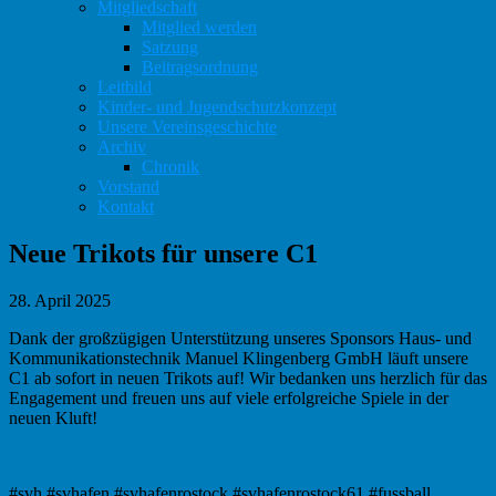
Mitgliedschaft
Mitglied werden
Satzung
Beitragsordnung
Leitbild
Kinder- und Jugendschutzkonzept
Unsere Vereinsgeschichte
Archiv
Chronik
Vorstand
Kontakt
Neue Trikots für unsere C1
28. April 2025
Dank der großzügigen Unterstützung unseres Sponsors Haus- und
Kommunikationstechnik Manuel Klingenberg GmbH läuft unsere
C1 ab sofort in neuen Trikots auf! Wir bedanken uns herzlich für das
Engagement und freuen uns auf viele erfolgreiche Spiele in der
neuen Kluft!
#svh #svhafen #svhafenrostock #svhafenrostock61 #fussball