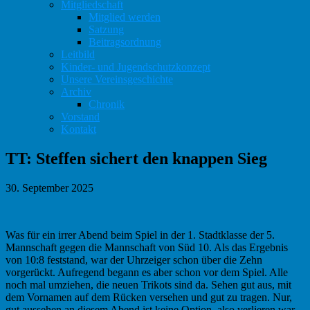
Mitgliedschaft
Mitglied werden
Satzung
Beitragsordnung
Leitbild
Kinder- und Jugendschutzkonzept
Unsere Vereinsgeschichte
Archiv
Chronik
Vorstand
Kontakt
TT: Steffen sichert den knappen Sieg
30. September 2025
Was für ein irrer Abend beim Spiel in der 1. Stadtklasse der 5.
Mannschaft gegen die Mannschaft von Süd 10. Als das Ergebnis
von 10:8 feststand, war der Uhrzeiger schon über die Zehn
vorgerückt. Aufregend begann es aber schon vor dem Spiel. Alle
noch mal umziehen, die neuen Trikots sind da. Sehen gut aus, mit
dem Vornamen auf dem Rücken versehen und gut zu tragen. Nur,
gut aussehen an diesem Abend ist keine Option, also verlieren war