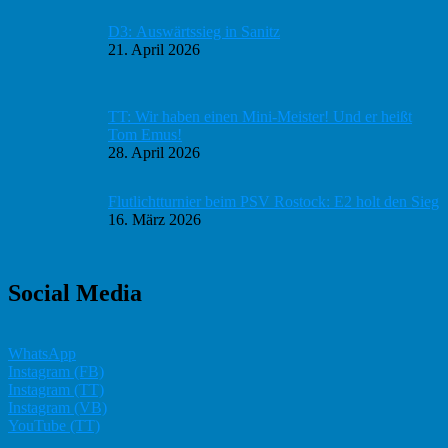
D3: Auswärtssieg in Sanitz
21. April 2026
TT: Wir haben einen Mini-Meister! Und er heißt
Tom Emus!
28. April 2026
Flutlichtturnier beim PSV Rostock: E2 holt den Sieg
16. März 2026
Social Media
WhatsApp
Instagram (FB)
Instagram (TT)
Instagram (VB)
YouTube (TT)