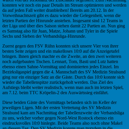
konnten wir noch ein paar Details im Stream optimieren und werden
da auf jeden Fall weiter dranbleiben! Bereits am 20.12. In der
Vorweihnachtszeit gibt es dazu wieder die Gelegenheit, wenn die
letzten Partien der Hinrunde anstehen. Insgesamt sind 12 Teams in
der Liga und über dies Saison stehen damit 22 Partien an. Nun ging
es Samstag also für Juan, Matze, Johann und Tyler in die Spiele
Sechs und Sieben der Verbandsliga-Hinrunde.
Zuerst gegen den FSV Rühn konnten sich unsere Vier von ihrer
besten Seite zeigen und ein makelloses 10:0 auf die Anzeigetafel
bringen. Ihnen gleich machte es die Zweite, an den zwei weiteren
noch aufgebauten Tischen. Lennart, Tom, Basti und Lutz hatten
ebenso einen Sahne-Vormittag und dominierten jedes Einzel. Im
Bezirksligaspiel gegen die 4. Mannschaft des SV Medizin Stralsund
ging nur ein einziger Satz an die Gäste. Durch das 10:0 konnte sich
wieder die Tabellenspitze zurückgeholt werden. Das Ziel des
Aufstiegs bleibt weiter realistisch, wenn man auch im letzten Spiel,
am 7.12. beim TTC Kröpelin-2 den Auswärtssieg einfährt.
Diese beiden Gäste des Vormittags befanden sich im Keller der
jeweiligen Ligen. Mit der ersten Vertretung des SV Medizin
Stralsund kam am Nachmittag der Tabellenzweite der Verbandsliga
zu uns, welcher vorher gegen Nord-West Rostock ebenso ein
eindrucksvolles 10:0 hinlegte. Beide Teams also noch ohne Makel
an diesem Tag. Den SV Medizin konnte man trotzdem in die