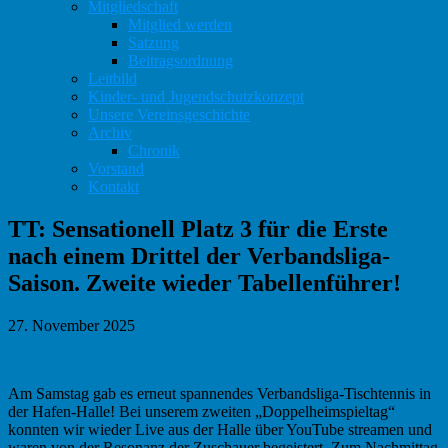
Mitgliedschaft
Mitglied werden
Satzung
Beitragsordnung
Leitbild
Kinder- und Jugendschutzkonzept
Unsere Vereinsgeschichte
Archiv
Chronik
Vorstand
Kontakt
TT: Sensationell Platz 3 für die Erste
nach einem Drittel der Verbandsliga-
Saison. Zweite wieder Tabellenführer!
27. November 2025
Am Samstag gab es erneut spannendes Verbandsliga-Tischtennis in
der Hafen-Halle! Bei unserem zweiten „Doppelheimspieltag“
konnten wir wieder Live aus der Halle über YouTube streamen und
waren von der Resonanz der Zuschauer begeistert. Zum Nachmittag