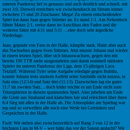
unteren Paarkreuz lief es genauso und auch deutlich und schnell, mit
zwei 3:0. Derweil erreichten wir zwischendurch im Stream immer
zwischen 15 und 20 Zuschauer. Mega! Zu einem entscheidenden
Spiel trat dann Juan gegen Stürmer an. Es stand 1:1. Am Nebentisch
führte Matze 2:1, verlor dann im Anschluss den Faden und die
weiteren Sätze mit 4:11 und 5:11 …eine doch sehr ärgerliche
Niederlage.
Juan, gepusht von Fans in der Halle, kämpfte stark. Hatte aber auch
das Nachsehen gegen Sven Stürmer. Jetzt musste Johann mal wieder
in einem letzten Spiel, über sich hinauswachsen, gegen den mit
bereits 100 TTR mehr ausgestatteten und damit nominell stärksten
Spieler im unteren Paarkreuz der Liga, dem 15-jährigen Luca
Tetzlaff. Während Tyler seine Aufgabe erledigte gegen Bublitz,
konnte Johann trotz starkem Auftritt seine Satzbälle nicht nutzen, in
Satz eins (12:14) und Satz drei (11:13). Dazwischen lag ein gutes
11:7 im zweiten Satz… doch leider reichte es am Ende nicht zum
Triumphieren in diesem spannenden Spiel. Also jubelten am Ende
die Gäste aus Stralsund und klatschten fair und erleichtert über ihren
6:4 Sieg mit allen in der Halle ab. Die Atmosphäre am Spieltag war
top und so verweilten alle noch eine Weile bei Getränken und
Gesprächen in der Halle.
Fazit: Wir stehen also zwischenzeitlich auf Rang 3 von 12 in der
höchsten Liga in M-V – wer hätte das vor der Saison gedacht? Wir