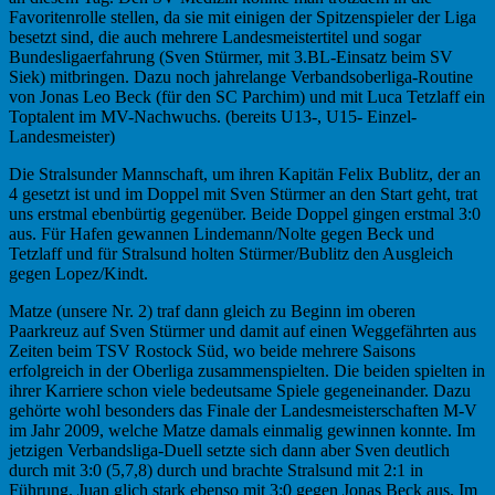
Favoritenrolle stellen, da sie mit einigen der Spitzenspieler der Liga
besetzt sind, die auch mehrere Landesmeistertitel und sogar
Bundesligaerfahrung (Sven Stürmer, mit 3.BL-Einsatz beim SV
Siek) mitbringen. Dazu noch jahrelange Verbandsoberliga-Routine
von Jonas Leo Beck (für den SC Parchim) und mit Luca Tetzlaff ein
Toptalent im MV-Nachwuchs. (bereits U13-, U15- Einzel-
Landesmeister)
Die Stralsunder Mannschaft, um ihren Kapitän Felix Bublitz, der an
4 gesetzt ist und im Doppel mit Sven Stürmer an den Start geht, trat
uns erstmal ebenbürtig gegenüber. Beide Doppel gingen erstmal 3:0
aus. Für Hafen gewannen Lindemann/Nolte gegen Beck und
Tetzlaff und für Stralsund holten Stürmer/Bublitz den Ausgleich
gegen Lopez/Kindt.
Matze (unsere Nr. 2) traf dann gleich zu Beginn im oberen
Paarkreuz auf Sven Stürmer und damit auf einen Weggefährten aus
Zeiten beim TSV Rostock Süd, wo beide mehrere Saisons
erfolgreich in der Oberliga zusammenspielten. Die beiden spielten in
ihrer Karriere schon viele bedeutsame Spiele gegeneinander. Dazu
gehörte wohl besonders das Finale der Landesmeisterschaften M-V
im Jahr 2009, welche Matze damals einmalig gewinnen konnte. Im
jetzigen Verbandsliga-Duell setzte sich dann aber Sven deutlich
durch mit 3:0 (5,7,8) durch und brachte Stralsund mit 2:1 in
Führung. Juan glich stark ebenso mit 3:0 gegen Jonas Beck aus. Im