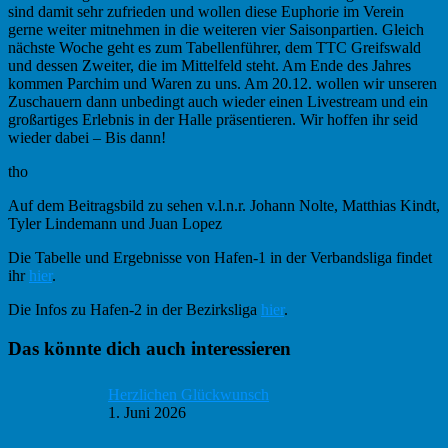
sind damit sehr zufrieden und wollen diese Euphorie im Verein
gerne weiter mitnehmen in die weiteren vier Saisonpartien. Gleich
nächste Woche geht es zum Tabellenführer, dem TTC Greifswald
und dessen Zweiter, die im Mittelfeld steht. Am Ende des Jahres
kommen Parchim und Waren zu uns. Am 20.12. wollen wir unseren
Zuschauern dann unbedingt auch wieder einen Livestream und ein
großartiges Erlebnis in der Halle präsentieren. Wir hoffen ihr seid
wieder dabei – Bis dann!
tho
Auf dem Beitragsbild zu sehen v.l.n.r. Johann Nolte, Matthias Kindt,
Tyler Lindemann und Juan Lopez
Die Tabelle und Ergebnisse von Hafen-1 in der Verbandsliga findet
ihr
hier
.
Die Infos zu Hafen-2 in der Bezirksliga
hier
.
Haupt-
Das könnte dich auch interessieren
Sidebar
Herzlichen Glückwunsch
1. Juni 2026