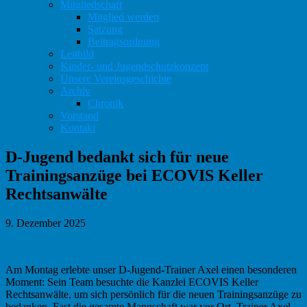
Mitgliedschaft
Mitglied werden
Satzung
Beitragsordnung
Leitbild
Kinder- und Jugendschutzkonzept
Unsere Vereinsgeschichte
Archiv
Chronik
Vorstand
Kontakt
D-Jugend bedankt sich für neue
Trainingsanzüge bei ECOVIS Keller
Rechtsanwälte
9. Dezember 2025
Am Montag erlebte unser D-Jugend-Trainer Axel einen besonderen
Moment: Sein Team besuchte die Kanzlei ECOVIS Keller
Rechtsanwälte, um sich persönlich für die neuen Trainingsanzüge zu
bedanken. Fast die gesamte Mannschaft war vor Ort. Trainer Axel