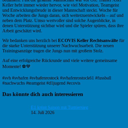
Keller hebt immer wieder hervor, wie viel Motivation, Teamgeist
und Entwicklungsfreude in dieser Mannschaft steckt. Woche für
Woche arbeiten die Jungs daran, sich weiterzuentwickeln – auf und
neben dem Platz. Umso wertvoller sind solche Augenblicke, in
denen Unterstützung sichtbar wird und die Spieler spüren, dass ihre
Arbeit geschätzt wird.
Wir bedanken uns herzlich bei
ECOVIS Keller Rechtsanwälte
für
die starke Unterstützung unserer Nachwuchsarbeit. Die neuen
Trainingsanzüge tragen die Jungs nun mit großem Stolz.
Auf eine erfolgreiche Rückrunde und viele weitere gemeinsame
Momente! ⚽💙
#svh #svhafen #svhafenrostock #svhafenrostock61 #fussball
#nachwuchs #teamgeist #d1jugend #ecovis
Haupt-
Das könnte dich auch interessieren
Sidebar
E1 krönt Saison mit Turniersieg
14. Juli 2026