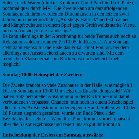
Spiele, nach Waren (direkter Konkurrent) und Parchim II (5. Platz),
nochmal quer durch MV. Die Zweite kann am darauffolgenden
Sonntag nach ihrem verdienten Durchmarsch in den letzten zwei
Jahren nun immer noch den „Aufstiegs-Hattrick“ perfekt machen
und kämpft zuhause in einem Spiel gegen Greifswalds starke Vierte,
um den Aufstieg in die Landesliga!
Es kann allerdings in der Abrechnung für beide Teams auch noch zu
Relegationsspielen kommen (9./10.05. in Rostock). Am Sonntag
steht dann ebenso für die Erste das Pokal-Final-Four an, bei dem
allerdings nur Aussenseiterchancen zu erwarten sind. Mit dem
möglichen Klassenerhalts im Rücken, ist dort vielleicht mehr
möglich!
Sonntag 10:00 Heimspiel der Zweiten:
Die Zweite braucht so viele Zuschauer in der Halle, wie möglich!!
Diesen Sonntag um 10:00 Uhr steigt das Entscheidungsspiel! Wir
haben trotz personeller Ausdünnung in der Rückrunde und damit
verbundenen verpassten Chancen, nun noch in einem Kracherspiel
alles für den Aufstiegstraum in der eigenen Hand. Sollten wir 10 der
18 Partien siegreich gestalten, würde am Ende Platz 1 der
Bezirksliga feststehen… Wenn ihr könnt, kommt vorbei, quatscht
über die Saisonergebnisse und feuert uns so gut ihr könnt an!
Entscheidung der Ersten am Samstag auswärts: