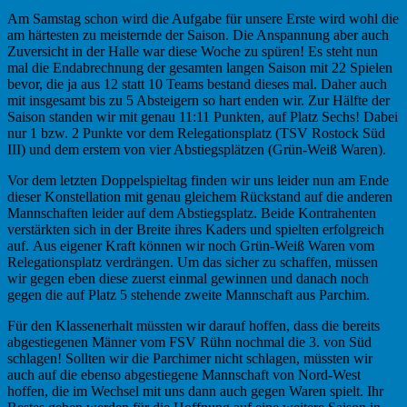
Am Samstag schon wird die Aufgabe für unsere Erste wird wohl die
am härtesten zu meisternde der Saison. Die Anspannung aber auch
Zuversicht in der Halle war diese Woche zu spüren! Es steht nun
mal die Endabrechnung der gesamten langen Saison mit 22 Spielen
bevor, die ja aus 12 statt 10 Teams bestand dieses mal. Daher auch
mit insgesamt bis zu 5 Absteigern so hart enden wir. Zur Hälfte der
Saison standen wir mit genau 11:11 Punkten, auf Platz Sechs! Dabei
nur 1 bzw. 2 Punkte vor dem Relegationsplatz (TSV Rostock Süd
III) und dem erstem von vier Abstiegsplätzen (Grün-Weiß Waren).
Vor dem letzten Doppelspieltag finden wir uns leider nun am Ende
dieser Konstellation mit genau gleichem Rückstand auf die anderen
Mannschaften leider auf dem Abstiegsplatz. Beide Kontrahenten
verstärkten sich in der Breite ihres Kaders und spielten erfolgreich
auf. Aus eigener Kraft können wir noch Grün-Weiß Waren vom
Relegationsplatz verdrängen. Um das sicher zu schaffen, müssen
wir gegen eben diese zuerst einmal gewinnen und danach noch
gegen die auf Platz 5 stehende zweite Mannschaft aus Parchim.
Für den Klassenerhalt müssten wir darauf hoffen, dass die bereits
abgestiegenen Männer vom FSV Rühn nochmal die 3. von Süd
schlagen! Sollten wir die Parchimer nicht schlagen, müssten wir
auch auf die ebenso abgestiegene Mannschaft von Nord-West
hoffen, die im Wechsel mit uns dann auch gegen Waren spielt. Ihr