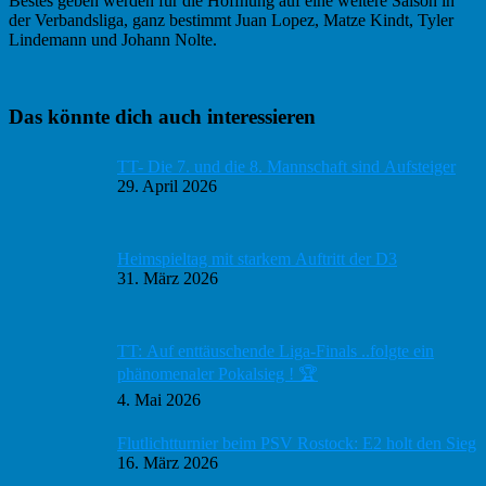
Bestes geben werden für die Hoffnung auf eine weitere Saison in
der Verbandsliga, ganz bestimmt Juan Lopez, Matze Kindt, Tyler
Lindemann und Johann Nolte.
Haupt-
Das könnte dich auch interessieren
Sidebar
TT- Die 7. und die 8. Mannschaft sind Aufsteiger
29. April 2026
Heimspieltag mit starkem Auftritt der D3
31. März 2026
TT: Auf enttäuschende Liga-Finals ..folgte ein
phänomenaler Pokalsieg ! 🏆
4. Mai 2026
Flutlichtturnier beim PSV Rostock: E2 holt den Sieg
16. März 2026