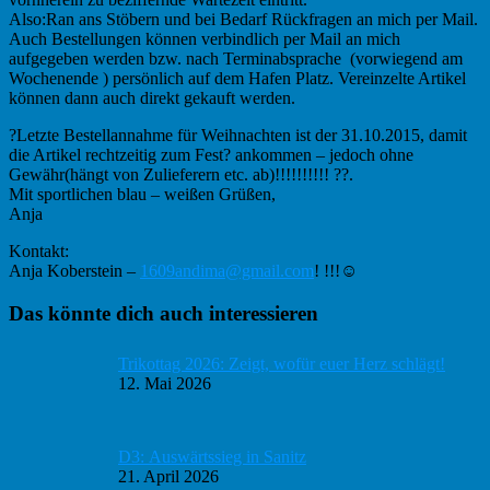
Also:Ran ans Stöbern und bei Bedarf Rückfragen an mich per Mail.
Auch Bestellungen können verbindlich per Mail an mich
aufgegeben werden bzw. nach Terminabsprache (vorwiegend am
Wochenende ) persönlich auf dem Hafen Platz. Vereinzelte Artikel
können dann auch direkt gekauft werden.
?Letzte Bestellannahme für Weihnachten ist der 31.10.2015, damit
die Artikel rechtzeitig zum Fest? ankommen – jedoch ohne
Gewähr(hängt von Zulieferern etc. ab)!!!!!!!!!! ??.
Mit sportlichen blau – weißen Grüßen,
Anja
Kontakt:
Anja Koberstein –
1609andima@gmail.com
! !!!☺
Haupt-
Das könnte dich auch interessieren
Sidebar
Trikottag 2026: Zeigt, wofür euer Herz schlägt!
12. Mai 2026
D3: Auswärtssieg in Sanitz
21. April 2026