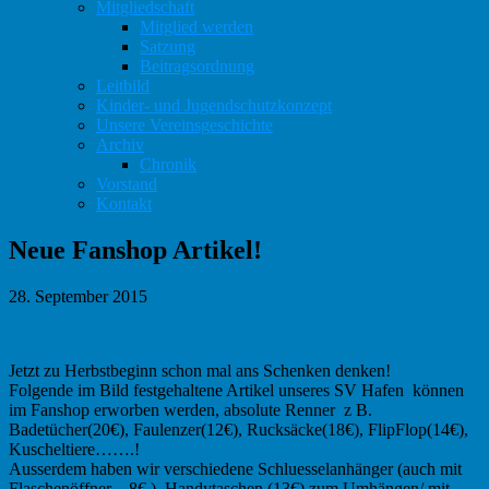
Mitgliedschaft
Mitglied werden
Satzung
Beitragsordnung
Leitbild
Kinder- und Jugendschutzkonzept
Unsere Vereinsgeschichte
Archiv
Chronik
Vorstand
Kontakt
Neue Fanshop Artikel!
28. September 2015
Jetzt zu Herbstbeginn schon mal ans Schenken denken!
Folgende im Bild festgehaltene Artikel unseres SV Hafen können
im Fanshop erworben werden, absolute Renner z B.
Badetücher(20€), Faulenzer(12€), Rucksäcke(18€), FlipFlop(14€),
Kuscheltiere…….!
Ausserdem haben wir verschiedene Schluesselanhänger (auch mit
Flaschenöffner – 8€ ), Handytaschen (13€) zum Umhängen/ mit