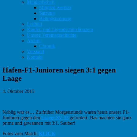
Mitgliedschaft
Mitglied werden
Satzung
Beitragsordnung
Leitbild
Kinder- und Jugendschutzkonzept
Unsere Vereinsgeschichte
Archiv
Chronik
Vorstand
Kontakt
Hafen-F1-Junioren siegen 3:1 gegen
Laage
4. Oktober 2015
Neblig war es… Zu früher Morgenstunde waren heute unsere F1-
Junioren gegen den
Laager SV 03
gefordert. Das machten sie ganz
prima und gewannen mit 3:1. Sauber!
Fotos vom Match:
KLICK