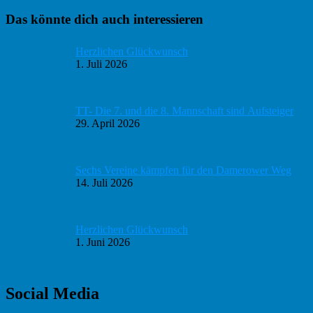
Haupt-
Das könnte dich auch interessieren
Sidebar
Herzlichen Glückwunsch
1. Juli 2026
TT- Die 7. und die 8. Mannschaft sind Aufsteiger
29. April 2026
Sechs Vereine kämpfen für den Damerower Weg
14. Juli 2026
Herzlichen Glückwunsch
1. Juni 2026
Social Media