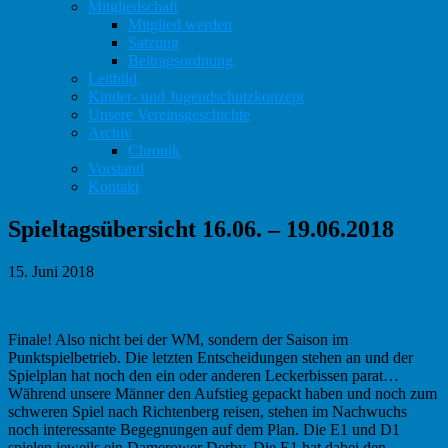
Mitgliedschaft
Mitglied werden
Satzung
Beitragsordnung
Leitbild
Kinder- und Jugendschutzkonzept
Unsere Vereinsgeschichte
Archiv
Chronik
Vorstand
Kontakt
Spieltagsübersicht 16.06. – 19.06.2018
15. Juni 2018
Finale! Also nicht bei der WM, sondern der Saison im
Punktspielbetrieb. Die letzten Entscheidungen stehen an und der
Spielplan hat noch den ein oder anderen Leckerbissen parat…
Während unsere Männer den Aufstieg gepackt haben und noch zum
schweren Spiel nach Richtenberg reisen, stehen im Nachwuchs
noch interessante Begegnungen auf dem Plan. Die E1 und D1
spielen jeweils ein Damerower Derby. Die E1 hat dabei den