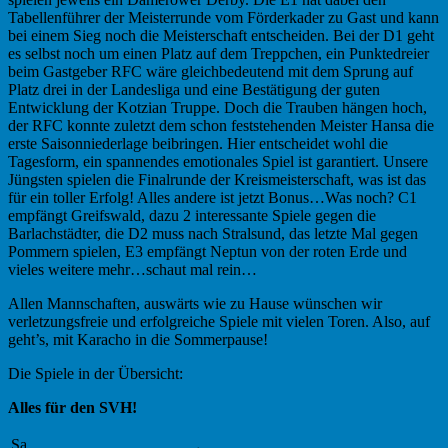
Tabellenführer der Meisterrunde vom Förderkader zu Gast und kann
bei einem Sieg noch die Meisterschaft entscheiden. Bei der D1 geht
es selbst noch um einen Platz auf dem Treppchen, ein Punktedreier
beim Gastgeber RFC wäre gleichbedeutend mit dem Sprung auf
Platz drei in der Landesliga und eine Bestätigung der guten
Entwicklung der Kotzian Truppe. Doch die Trauben hängen hoch,
der RFC konnte zuletzt dem schon feststehenden Meister Hansa die
erste Saisonniederlage beibringen. Hier entscheidet wohl die
Tagesform, ein spannendes emotionales Spiel ist garantiert. Unsere
Jüngsten spielen die Finalrunde der Kreismeisterschaft, was ist das
für ein toller Erfolg! Alles andere ist jetzt Bonus…Was noch? C1
empfängt Greifswald, dazu 2 interessante Spiele gegen die
Barlachstädter, die D2 muss nach Stralsund, das letzte Mal gegen
Pommern spielen, E3 empfängt Neptun von der roten Erde und
vieles weitere mehr…schaut mal rein…
Allen Mannschaften, auswärts wie zu Hause wünschen wir
verletzungsfreie und erfolgreiche Spiele mit vielen Toren. Also, auf
geht’s, mit Karacho in die Sommerpause!
Die Spiele in der Übersicht:
Alles für den SVH!
Sa,