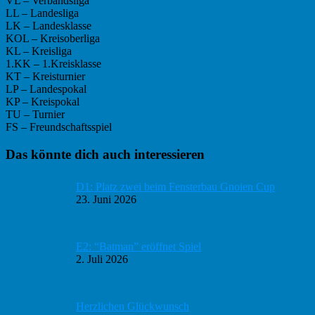
VL – Verbandsliga
LL – Landesliga
LK – Landesklasse
KOL – Kreisoberliga
KL – Kreisliga
1.KK – 1.Kreisklasse
KT – Kreisturnier
LP – Landespokal
KP – Kreispokal
TU – Turnier
FS – Freundschaftsspiel
Haupt-
Das könnte dich auch interessieren
Sidebar
D1: Platz zwei beim Fensterbau Gnoien Cup
23. Juni 2026
E2: “Batman” eröffnet Spiel
2. Juli 2026
Herzlichen Glückwunsch