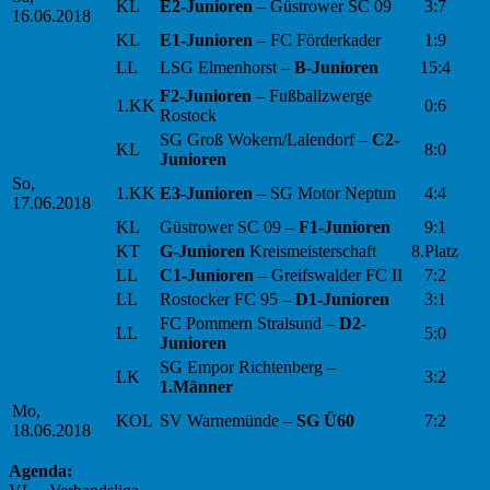
KL
E2-Junioren
– Güstrower SC 09
3:7
16.06.2018
KL
E1-Junioren
– FC Förderkader
1:9
LL
LSG Elmenhorst –
B-Junioren
15:4
F2-Junioren
– Fußballzwerge
1.KK
0:6
Rostock
SG Groß Wokern/Lalendorf –
C2-
KL
8:0
Junioren
So,
1.KK
E3-Junioren
– SG Motor Neptun
4:4
17.06.2018
KL
Güstrower SC 09 –
F1-Junioren
9:1
KT
G-Junioren
Kreismeisterschaft
8.Platz
LL
C1-Junioren
– Greifswalder FC II
7:2
LL
Rostocker FC 95 –
D1-Junioren
3:1
FC Pommern Stralsund –
D2-
LL
5:0
Junioren
SG Empor Richtenberg –
LK
3:2
1.Männer
Mo,
KOL
SV Warnemünde –
SG Ü60
7:2
18.06.2018
Agenda: