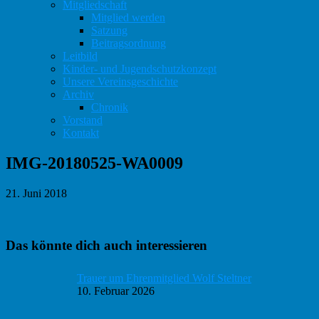
Mitgliedschaft
Mitglied werden
Satzung
Beitragsordnung
Leitbild
Kinder- und Jugendschutzkonzept
Unsere Vereinsgeschichte
Archiv
Chronik
Vorstand
Kontakt
IMG-20180525-WA0009
21. Juni 2018
Haupt-
Das könnte dich auch interessieren
Sidebar
Trauer um Ehrenmitglied Wolf Steltner
10. Februar 2026