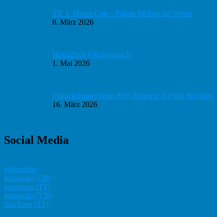
TT: 1. Hafen-Cup – Pokale bleiben im Verein
8. März 2026
Herzlichen Glückwunsch
1. Mai 2026
Flutlichtturnier beim PSV Rostock: E2 holt den Sieg
16. März 2026
Social Media
WhatsApp
Instagram (FB)
Instagram (TT)
Instagram (VB)
YouTube (TT)