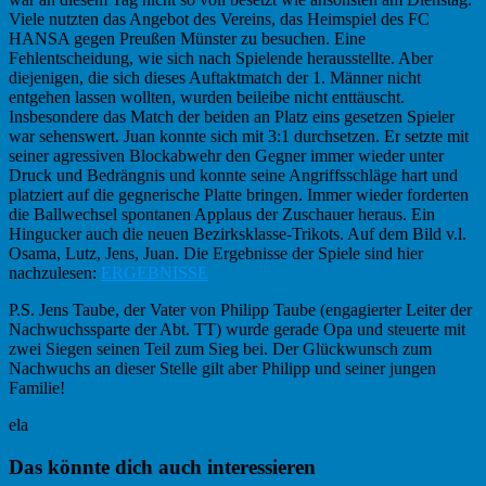
Viele nutzten das Angebot des Vereins, das Heimspiel des FC
HANSA gegen Preußen Münster zu besuchen. Eine
Fehlentscheidung, wie sich nach Spielende herausstellte. Aber
diejenigen, die sich dieses Auftaktmatch der 1. Männer nicht
entgehen lassen wollten, wurden beileibe nicht enttäuscht.
Insbesondere das Match der beiden an Platz eins gesetzen Spieler
war sehenswert. Juan konnte sich mit 3:1 durchsetzen. Er setzte mit
seiner agressiven Blockabwehr den Gegner immer wieder unter
Druck und Bedrängnis und konnte seine Angriffsschläge hart und
platziert auf die gegnerische Platte bringen. Immer wieder forderten
die Ballwechsel spontanen Applaus der Zuschauer heraus. Ein
Hingucker auch die neuen Bezirksklasse-Trikots. Auf dem Bild v.l.
Osama, Lutz, Jens, Juan. Die Ergebnisse der Spiele sind hier
nachzulesen:
ERGEBNISSE
P.S. Jens Taube, der Vater von Philipp Taube (engagierter Leiter der
Nachwuchssparte der Abt. TT) wurde gerade Opa und steuerte mit
zwei Siegen seinen Teil zum Sieg bei. Der Glückwunsch zum
Nachwuchs an dieser Stelle gilt aber Philipp und seiner jungen
Familie!
ela
Haupt-
Das könnte dich auch interessieren