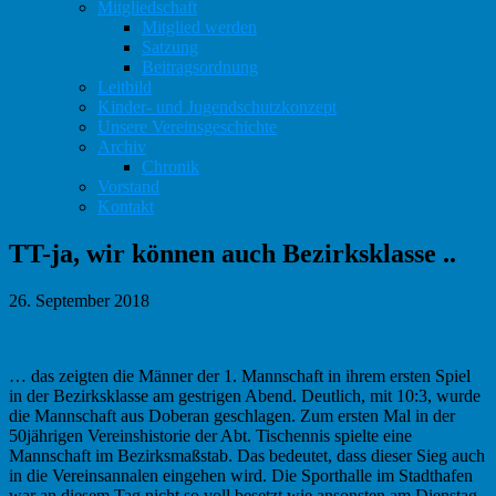
Mitgliedschaft
Mitglied werden
Satzung
Beitragsordnung
Leitbild
Kinder- und Jugendschutzkonzept
Unsere Vereinsgeschichte
Archiv
Chronik
Vorstand
Kontakt
TT-ja, wir können auch Bezirksklasse ..
26. September 2018
… das zeigten die Männer der 1. Mannschaft in ihrem ersten Spiel
in der Bezirksklasse am gestrigen Abend. Deutlich, mit 10:3, wurde
die Mannschaft aus Doberan geschlagen. Zum ersten Mal in der
50jährigen Vereinshistorie der Abt. Tischennis spielte eine
Mannschaft im Bezirksmaßstab. Das bedeutet, dass dieser Sieg auch
in die Vereinsannalen eingehen wird. Die Sporthalle im Stadthafen
war an diesem Tag nicht so voll besetzt wie ansonsten am Dienstag.