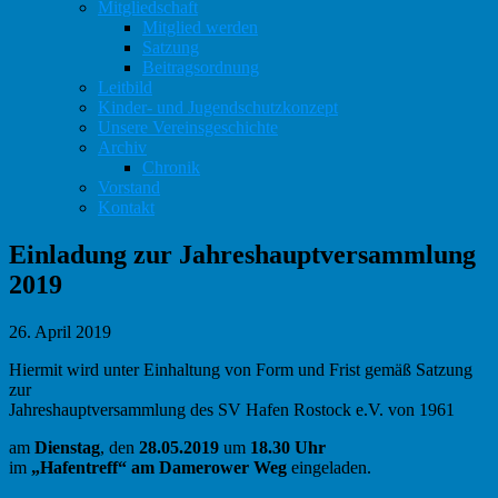
Mitgliedschaft
Mitglied werden
Satzung
Beitragsordnung
Leitbild
Kinder- und Jugendschutzkonzept
Unsere Vereinsgeschichte
Archiv
Chronik
Vorstand
Kontakt
Einladung zur Jahreshauptversammlung
2019
26. April 2019
Hiermit wird unter Einhaltung von Form und Frist gemäß Satzung
zur
Jahreshauptversammlung des SV Hafen Rostock e.V. von 1961
am
Dienstag
, den
28.05.2019
um
18.30 Uhr
im
„Hafentreff“ am Damerower Weg
eingeladen.