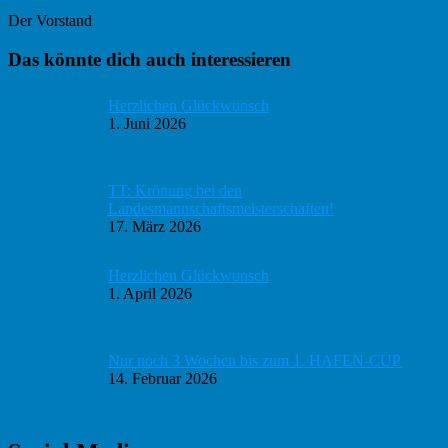
Der Vorstand
Haupt-
Das könnte dich auch interessieren
Sidebar
Herzlichen Glückwunsch
1. Juni 2026
TT: Krönung bei den
Landesmannschaftsmeisterschaften!
17. März 2026
Herzlichen Glückwunsch
1. April 2026
Nur noch 3 Wochen bis zum 1. HAFEN-CUP
14. Februar 2026