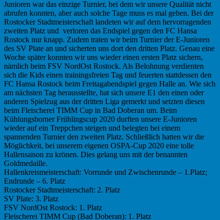
Junioren war das einzige Turnier, bei dem wir unsere Qualität nicht
abrufen konnten, aber auch solche Tage muss es mal geben. Bei der
Rostocker Stadtmeisterschaft landeten wir auf dem hervorragenden
zweiten Platz und verloren das Endspiel gegen den FC Hansa
Rostock nur knapp. Zudem traten wir beim Turnier der E-Junioren
des SV Plate an und sicherten uns dort den dritten Platz. Genau eine
Woche später konnten wir uns wieder einen ersten Platz sichern,
nämlich beim FSV NordOst Rostock. Als Belohnung verdienten
sich die Kids einen trainingsfreien Tag und feuerten stattdessen den
FC Hansa Rostock beim Freitagabendspiel gegen Halle an. Wie sich
am nächsten Tag herausstellte, hat sich unsere E1 den einen oder
anderen Spielzug aus der dritten Liga gemerkt und setzten diesen
beim Fleischerei TIMM Cup in Bad Doberan um. Beim
Kühlungsborner Frühlingscup 2020 durften unsere E-Junioren
wieder auf ein Treppchen steigen und belegten bei einem
spannenden Turnier den zweiten Platz. Schließlich hatten wir die
Möglichkeit, bei unserem eigenen OSPA-Cup 2020 eine tolle
Hallensaison zu krönen. Dies gelang uns mit der benannten
Goldmedaille.
Hallenkreismeisterschaft: Vorrunde und Zwischenrunde – 1.Platz;
Endrunde – 6. Platz
Rostocker Stadtmeisterschaft: 2. Platz
SV Plate: 3. Platz
FSV NordOst Rostock: 1. Platz
Fleischerei TIMM Cup (Bad Doberan): 1. Platz