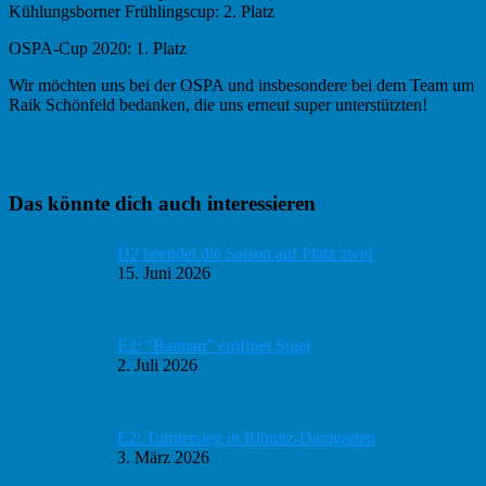
Kühlungsborner Frühlingscup: 2. Platz
OSPA-Cup 2020: 1. Platz
Wir möchten uns bei der OSPA und insbesondere bei dem Team um
Raik Schönfeld bedanken, die uns erneut super unterstützten!
Haupt-
Das könnte dich auch interessieren
Sidebar
D2 beendet die Saison auf Platz zwei
15. Juni 2026
E2: “Batman” eröffnet Spiel
2. Juli 2026
E2: Turniersieg in Ribnitz-Damgarten
3. März 2026