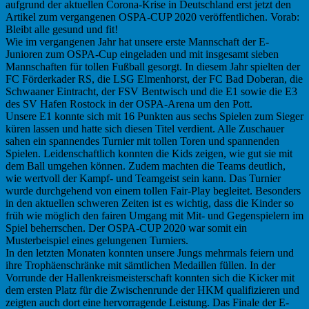
aufgrund der aktuellen Corona-Krise in Deutschland erst jetzt den
Artikel zum vergangenen OSPA-CUP 2020 veröffentlichen. Vorab:
Bleibt alle gesund und fit!
Wie im vergangenen Jahr hat unsere erste Mannschaft der E-
Junioren zum OSPA-Cup eingeladen und mit insgesamt sieben
Mannschaften für tollen Fußball gesorgt. In diesem Jahr spielten der
FC Förderkader RS, die LSG Elmenhorst, der FC Bad Doberan, die
Schwaaner Eintracht, der FSV Bentwisch und die E1 sowie die E3
des SV Hafen Rostock in der OSPA-Arena um den Pott.
Unsere E1 konnte sich mit 16 Punkten aus sechs Spielen zum Sieger
küren lassen und hatte sich diesen Titel verdient. Alle Zuschauer
sahen ein spannendes Turnier mit tollen Toren und spannenden
Spielen. Leidenschaftlich konnten die Kids zeigen, wie gut sie mit
dem Ball umgehen können. Zudem machten die Teams deutlich,
wie wertvoll der Kampf- und Teamgeist sein kann. Das Turnier
wurde durchgehend von einem tollen Fair-Play begleitet. Besonders
in den aktuellen schweren Zeiten ist es wichtig, dass die Kinder so
früh wie möglich den fairen Umgang mit Mit- und Gegenspielern im
Spiel beherrschen. Der OSPA-CUP 2020 war somit ein
Musterbeispiel eines gelungenen Turniers.
In den letzten Monaten konnten unsere Jungs mehrmals feiern und
ihre Trophäenschränke mit sämtlichen Medaillen füllen. In der
Vorrunde der Hallenkreismeisterschaft konnten sich die Kicker mit
dem ersten Platz für die Zwischenrunde der HKM qualifizieren und
zeigten auch dort eine hervorragende Leistung. Das Finale der E-