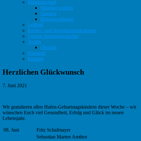
Mitgliedschaft
Mitglied werden
Satzung
Beitragsordnung
Leitbild
Kinder- und Jugendschutzkonzept
Unsere Vereinsgeschichte
Archiv
Chronik
Vorstand
Kontakt
Herzlichen Glückwunsch
7. Juni 2021
Wir gratulieren allen Hafen-Geburtstagskindern dieser Woche – wir
wünschen Euch viel Gesundheit, Erfolg und Glück im neuen
Lebensjahr.
08. Juni
Fritz Schafmayer
Sebastian Marten Amthor