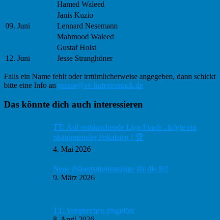
Hamed Waleed
Janis Kuzio
09. Juni
Lennard Nesemann
Mahmood Waleed
Gustaf Holst
12. Juni
Jesse Stranghöner
Falls ein Name fehlt oder irrtümlicherweise angegeben, dann schickt
bitte eine Info an
presse@sv-hafenrostock.de
Haupt-
Das könnte dich auch interessieren
Sidebar
TT: Auf enttäuschende Liga-Finals ..folgte ein
phänomenaler Pokalsieg ! 🏆
4. Mai 2026
Neue Präsentationsanzüge für die B2
9. März 2026
TT: Versprechen eingelöst
8. April 2026