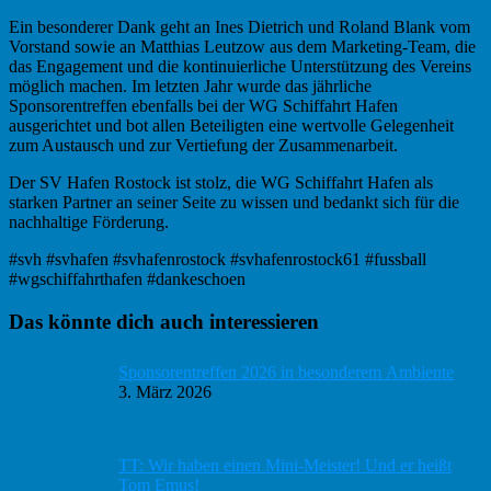
Ein besonderer Dank geht an Ines Dietrich und Roland Blank vom
Vorstand sowie an Matthias Leutzow aus dem Marketing-Team, die
das Engagement und die kontinuierliche Unterstützung des Vereins
möglich machen. Im letzten Jahr wurde das jährliche
Sponsorentreffen ebenfalls bei der WG Schiffahrt Hafen
ausgerichtet und bot allen Beteiligten eine wertvolle Gelegenheit
zum Austausch und zur Vertiefung der Zusammenarbeit.
Der SV Hafen Rostock ist stolz, die WG Schiffahrt Hafen als
starken Partner an seiner Seite zu wissen und bedankt sich für die
nachhaltige Förderung.
#svh #svhafen #svhafenrostock #svhafenrostock61 #fussball
#wgschiffahrthafen #dankeschoen
Haupt-
Das könnte dich auch interessieren
Sidebar
Sponsorentreffen 2026 in besonderem Ambiente
3. März 2026
TT: Wir haben einen Mini-Meister! Und er heißt
Tom Emus!