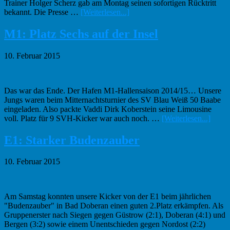
Trainer Holger Scherz gab am Montag seinen sofortigen Rücktritt
Infos
bekannt. Die Presse …
[Weiterlesen...]
zum
Plugin
M1: Platz Sechs auf der Insel
Trainingsauftakt
der
10. Februar 2015
ersten
Männer
Das war das Ende. Der Hafen M1-Hallensaison 2014/15… Unsere
Jungs waren beim Mitternachtsturnier des SV Blau Weiß 50 Baabe
eingeladen. Also packte Vaddi Dirk Koberstein seine Limousine
Infos
voll. Platz für 9 SVH-Kicker war auch noch. …
[Weiterlesen...]
zum
Plugi
E1: Starker Budenzauber
M1:
Platz
10. Februar 2015
Sechs
auf
der
Insel
Am Samstag konnten unsere Kicker von der E1 beim jährlichen
"Budenzauber" in Bad Doberan einen guten 2.Platz erkämpfen. Als
Gruppenerster nach Siegen gegen Güstrow (2:1), Doberan (4:1) und
Bergen (3:2) sowie einem Unentschieden gegen Nordost (2:2)