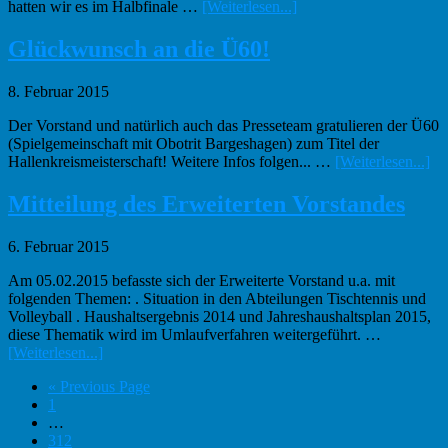
Infos
hatten wir es im Halbfinale …
[Weiterlesen...]
zum
Plugin
Glückwunsch an die Ü60!
E1:
Starker
8. Februar 2015
Budenzauber
Der Vorstand und natürlich auch das Presseteam gratulieren der Ü60
(Spielgemeinschaft mit Obotrit Bargeshagen) zum Titel der
In
Hallenkreismeisterschaft! Weitere Infos folgen... …
[Weiterlesen...]
zu
Pl
Mitteilung des Erweiterten Vorstandes
Gl
an
6. Februar 2015
die
Ü6
Am 05.02.2015 befasste sich der Erweiterte Vorstand u.a. mit
folgenden Themen: . Situation in den Abteilungen Tischtennis und
Volleyball . Haushaltsergebnis 2014 und Jahreshaushaltsplan 2015,
diese Thematik wird im Umlaufverfahren weitergeführt. …
Infos
[Weiterlesen...]
zum
Go
«
Previous Page
Plugin
Seite
to
1
Mitteilung
Interim
…
des
pages
Seite
312
Erweiterten