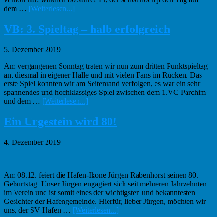
Infos
dem …
[Weiterlesen...]
zum
Plugin
VB: 3. Spieltag – halb erfolgreich
Jürgen
Rabenhorst
5. Dezember 2019
–
Glückwunsch
Am vergangenen Sonntag traten wir nun zum dritten Punktspieltag
zum
an, diesmal in eigener Halle und mit vielen Fans im Rücken. Das
80.
erste Spiel konnten wir am Seitenrand verfolgen, es war ein sehr
spannendes und hochklassiges Spiel zwischen dem 1.VC Parchim
Infos
und dem …
[Weiterlesen...]
zum
Plugin
Ein Urgestein wird 80!
VB:
3.
4. Dezember 2019
Spieltag
–
halb
erfolgreich
Am 08.12. feiert die Hafen-Ikone Jürgen Rabenhorst seinen 80.
Geburtstag. Unser Jürgen engagiert sich seit mehreren Jahrzehnten
im Verein und ist somit eines der wichtigsten und bekanntesten
Gesichter der Hafengemeinde. Hierfür, lieber Jürgen, möchten wir
Infos
uns, der SV Hafen …
[Weiterlesen...]