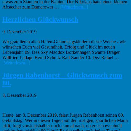
etwas zum Staunen in der Kabine. Der Nikolaus hatte einen kleinen
Infos
Abstecher zum Damerower …
[Weiterlesen...]
zum
Plugin
Herzlichen Glückwunsch
D1-
der
9. Dezember 2019
Nikolaus
war
Wir gratulieren allen Hafen-Geburtstagskindern dieser Woche - wir
da
wünschen Euch viel Gesundheit, Erfolg und Glück im neuen
Lebensjahr. 09. Dez Sky Maddox Borkenhagen Swante Dräger
Willfried Ladage Bernd Schultz Ralf Zander 10. Dez Rafael …
Infos
[Weiterlesen...]
zum
Plugin
Jürgen Rabenhorst – Glückwunsch zum
Herzlichen
80.
Glückwunsch
8. Dezember 2019
Heute, am 8. Dezember 2019, feiert Jürgen Rabenhorst seinen 80.
Geburtstag. Wer in diesen Tagen auf den rüstigen, sportlichen Mann
trifft, fragt vorsichtshalber noch einmal nach, ob er sich eventuell
verhört hat: wirklich 80 Jahre? Er, der selbst noch jeden Tag auf