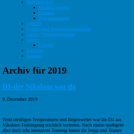
Mitgliedschaft
Mitglied werden
Satzung
Beitragsordnung
Leitbild
Kinder- und Jugendschutzkonzept
Unsere Vereinsgeschichte
Archiv
Chronik
Vorstand
Kontakt
Archiv für 2019
D1-der Nikolaus war da
9. Dezember 2019
Trotz niedrigen Temperaturen und Regenwetter war die D1 am
Nikolaus-Trainingstag reichlich vertreten. Nach einem spaßigem
aber doch sehr intensiven Training hatten die Jungs und Trainer