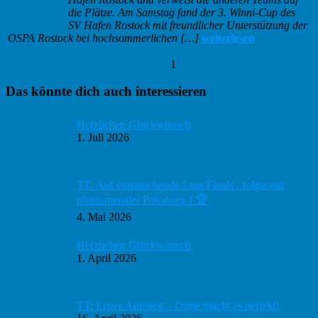
die Plätze. Am Samstag fand der 3. Winni-Cup des
SV Hafen Rostock mit freundlicher Unterstützung der
OSPA Rostock bei hochsommerlichen […]
weiterlesen
1
Haupt-
Das könnte dich auch interessieren
Sidebar
Herzlichen Glückwunsch
1. Juli 2026
TT: Auf enttäuschende Liga-Finals ..folgte ein
phänomenaler Pokalsieg ! 🏆
4. Mai 2026
Herzlichen Glückwunsch
1. April 2026
TT: Erster Aufstieg – Dritte macht es perfekt!