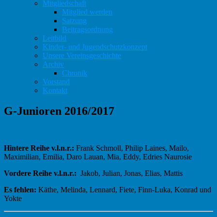
Mitgliedschaft
Mitglied werden
Satzung
Beitragsordnung
Leitbild
Kinder- und Jugendschutzkonzept
Unsere Vereinsgeschichte
Archiv
Chronik
Vorstand
Kontakt
G-Junioren 2016/2017
Hintere Reihe v.l.n.r.:
Frank Schmoll, Philip Laines, Mailo,
Maximilian, Emilia, Daro Lauan, Mia, Eddy, Edries Naurosie
Vordere Reihe v.l.n.r.:
Jakob, Julian, Jonas, Elias, Mattis
Es fehlen:
Käthe, Melinda, Lennard, Fiete, Finn-Luka, Konrad und
Yokte