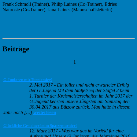
Frank Schmoll (Trainer), Philip Laines (Co-Trainer), Edries
Naurosie (Co-Trainer), Jana Laines (Mannschaftsleiterin)
Beiträge
1
G-Junioren mit Turniersieg!
2. Mai 2017
-
Ein toller und nicht erwarteter Erfolg
der G-Jugend Mit dem Staffelsieg der Staffel 2 beim
1. Turnier der Kreismeisterschaften im Jahr 2017 der
G-Jugend kehrten unsere Jüngsten am Samstag den
30.04.2017 aus Bützow zurück. Man hatte in diesem
Jahr noch […]
weiterlesen
Glückliche Gesichter beim Spatzenturnier!
12. März 2017
-
Was war das im Vorfeld für eine
Aufregung! Unsere G-Junioren, die Jahrgänge 2010