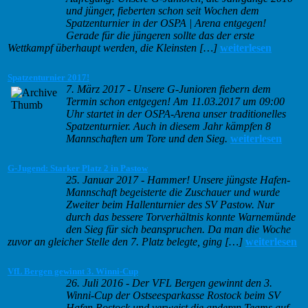
und jünger, fieberten schon seit Wochen dem
Spatzenturnier in der OSPA | Arena entgegen!
Gerade für die jüngeren sollte das der erste
Wettkampf überhaupt werden, die Kleinsten […]
weiterlesen
Spatzenturnier 2017!
7. März 2017
-
Unsere G-Junioren fiebern dem
Termin schon entgegen! Am 11.03.2017 um 09:00
Uhr startet in der OSPA-Arena unser traditionelles
Spatzenturnier. Auch in diesem Jahr kämpfen 8
Mannschaften um Tore und den Sieg.
weiterlesen
G-Jugend: Starker Platz 2 in Pastow
25. Januar 2017
-
Hammer! Unsere jüngste Hafen-
Mannschaft begeisterte die Zuschauer und wurde
Zweiter beim Hallenturnier des SV Pastow. Nur
durch das bessere Torverhältnis konnte Warnemünde
den Sieg für sich beanspruchen. Da man die Woche
zuvor an gleicher Stelle den 7. Platz belegte, ging […]
weiterlesen
VfL Bergen gewinnt 3. Winni-Cup
26. Juli 2016
-
Der VFL Bergen gewinnt den 3.
Winni-Cup der Ostseesparkasse Rostock beim SV
Hafen Rostock und verweist die anderen Teams auf