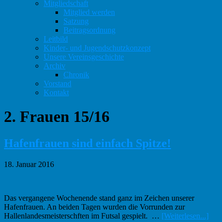
Mitgliedschaft
Mitglied werden
Satzung
Beitragsordnung
Leitbild
Kinder- und Jugendschutzkonzept
Unsere Vereinsgeschichte
Archiv
Chronik
Vorstand
Kontakt
2. Frauen 15/16
Hafenfrauen sind einfach Spitze!
18. Januar 2016
Das vergangene Wochenende stand ganz im Zeichen unserer
Hafenfrauen. An beiden Tagen wurden die Vorrunden zur
Info
Hallenlandesmeisterschften im Futsal gespielt. …
[Weiterlesen...]