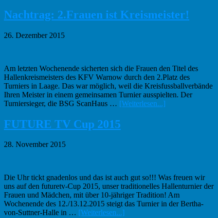
zum
Plug
Nachtrag: 2.Frauen ist Kreismeister!
Haf
sind
26. Dezember 2015
einf
Spit
Am letzten Wochenende sicherten sich die Frauen den Titel des
Hallenkreismeisters des KFV Warnow durch den 2.Platz des
Turniers in Laage. Das war möglich, weil die Kreisfussballverbände
Ihren Meister in einem gemeinsamen Turnier ausspielten. Der
Infos
Turniersieger, die BSG ScanHaus …
[Weiterlesen...]
zum
Plugin
FUTURE TV Cup 2015
Nachtrag:
2.Frauen
28. November 2015
ist
Kreismeister!
Die Uhr tickt gnadenlos und das ist auch gut so!!! Was freuen wir
uns auf den futuretv-Cup 2015, unser traditionelles Hallenturnier der
Frauen und Mädchen, mit über 10-jähriger Tradition! Am
Wochenende des 12./13.12.2015 steigt das Turnier in der Bertha-
Infos
von-Suttner-Halle in …
[Weiterlesen...]