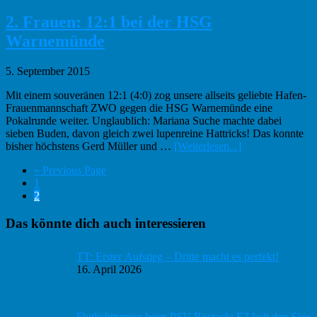
zum
Plugin
2. Frauen: 12:1 bei der HSG
FUTURE
Warnemünde
TV
Cup
2015
5. September 2015
Mit einem souveränen 12:1 (4:0) zog unsere allseits geliebte Hafen-
Frauenmannschaft ZWO gegen die HSG Warnemünde eine
Pokalrunde weiter. Unglaublich: Mariana Suche machte dabei
sieben Buden, davon gleich zwei lupenreine Hattricks! Das konnte
Infos
bisher höchstens Gerd Müller und …
[Weiterlesen...]
zum
Go
«
Previous Page
Plugin
Seite
to
1
2.
Seite
2
Frauen:
12:1
Haupt-
Das könnte dich auch interessieren
bei
der
Sidebar
HSG
TT: Erster Aufstieg – Dritte macht es perfekt!
Warnemünde
16. April 2026
Flutlichtturnier beim PSV Rostock: E2 holt den Sieg