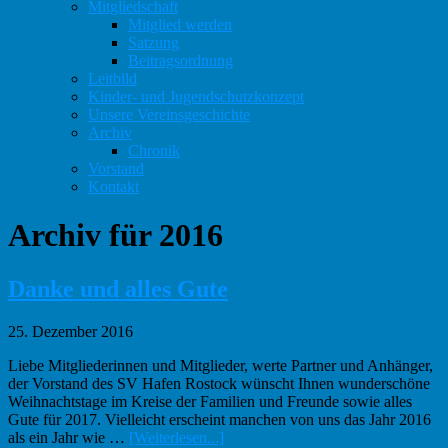
Mitgliedschaft
Mitglied werden
Satzung
Beitragsordnung
Leitbild
Kinder- und Jugendschutzkonzept
Unsere Vereinsgeschichte
Archiv
Chronik
Vorstand
Kontakt
Archiv für 2016
Danke und alles Gute
25. Dezember 2016
Liebe Mitgliederinnen und Mitglieder, werte Partner und Anhänger,
der Vorstand des SV Hafen Rostock wünscht Ihnen wunderschöne
Weihnachtstage im Kreise der Familien und Freunde sowie alles
Gute für 2017. Vielleicht erscheint manchen von uns das Jahr 2016
Infos
als ein Jahr wie …
[Weiterlesen...]