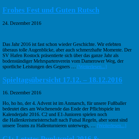
zum
Plugin
Frohes Fest und Guten Rutsch
Danke
und
24. Dezember 2016
alles
Gute
Das Jahr 2016 ist fast schon wieder Geschichte. Wir erlebten
überaus tolle Augenblicke, aber auch schmerzhafte Momente. Der
SV Hafen Rostock präsentierte sich über das ganze Jahr als
bodenständiger Mehrspartenverein vom Damerower Weg, der
Infos
sportliche Leistungen des Gegners …
[Weiterlesen...]
zum
Plugin
Spieltagsübersicht 17.12. – 18.12.2016
Frohes
Fest
16. Dezember 2016
und
Guten
Ho, ho ho, der 4. Advent ist im Anmarsch, für unsere Fußballer
Rutsch
bedeutet dies am Wochenende das Ende der Pflichtspiele im
Kalenderjahr 2016. C2 und E1-Junioren spielen noch
die Hallenkreismeisterschaft nach Futsal Regeln, aber sonst sind
Infos
unsere Teams zu Hallenturnieren unterwegs, …
[Weiterlesen...]
zum
Plugin
C1: Letztes Punktspiel 2016 &