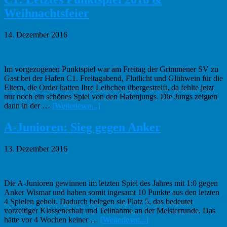
Spielt
Weihnachtsfeier
17.12.
–
18.12
14. Dezember 2016
Im vorgezogenen Punktspiel war am Freitag der Grimmener SV zu
Gast bei der Hafen C1. Freitagabend, Flutlicht und Glühwein für die
Eltern, die Order hatten Ihre Leibchen übergestreift, da fehlte jetzt
nur noch ein schönes Spiel von den Hafenjungs. Die Jungs zeigten
Infos
dann in der …
[Weiterlesen...]
zum
Plugin
A-Junioren: Sieg gegen Anker
C1:
Letztes
13. Dezember 2016
Punktspiel
2016
&
Weihnachtsfeier
Die A-Junioren gewinnen im letzten Spiel des Jahres mit 1:0 gegen
Anker Wismar und haben somit ingesamt 10 Punkte aus den letzten
4 Spielen geholt. Dadurch belegen sie Platz 5, das bedeutet
vorzeitiger Klassenerhalt und Teilnahme an der Meisterrunde. Das
Infos
hätte vor 4 Wochen keiner …
[Weiterlesen...]