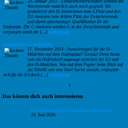
20. Januar 2015
-
Landesmeisterschaften wurden am
Wochenende natürlich auch noch gespielt. Wir
gratulieren den D-Juniorinnen zum 5.Platz und den
D1-Junioren zum dritten Platz der Zwischenrunde
und damit gleichzeitiger Qualifikation für die
Endrunde. Die C-Junioren werden 5. in der Zwischenrunde und
verpassen somit die […]
weiterlesen
Hafenduell! E3 vs. D-Mädchen
17. November 2014
-
Auswärtsspiel für die D-
Mädchen auf dem Hafenplatz? Genau! Denn heute
war ein Hafenduell angesagt zwischen der E3 und
den D-Mädchen. Was auf dem Papier beim Blick auf
die Tabelle wie eine klare Sache aussah, entpuppte
sich für die E3 doch […]
weiterlesen
1
Haupt-
Das könnte dich auch interessieren
Sidebar
D1: Platz zwei beim Fensterbau Gnoien Cup
23. Juni 2026