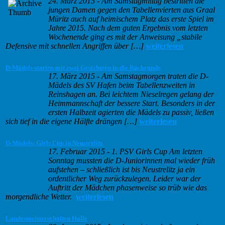
24. März 2015
-
Am Samstagmittag bestritten die
jungen Damen gegen den Tabellenvierten aus Graal
Müritz auch auf heimischem Platz das erste Spiel im
Jahre 2015. Nach dem guten Ergebnis vom letzten
Wochenende ging es mit der Anweisung „stabile
Defensive mit schnellen Angriffen über […]
weiterlesen
D-Mädels starten mit zwei Gesichtern in die Rückrunde
17. März 2015
-
Am Samstagmorgen traten die D-
Mädels des SV Hafen beim Tabellenzweiten in
Reinshagen an. Bei leichtem Nieselregen gelang der
Heimmannschaft der bessere Start. Besonders in der
ersten Halbzeit agierten die Mädels zu passiv, ließen
sich tief in die eigene Hälfte drängen […]
weiterlesen
D-Mädels: Girls Cup in Neustrelitz
17. Februar 2015
-
1. PSV Girls Cup Am letzten
Sonntag mussten die D-Juniorinnen mal wieder früh
aufstehen – schließlich ist bis Neustrelitz ja ein
ordentlicher Weg zurückzulegen. Leider war der
Auftritt der Mädchen phasenweise so trüb wie das
morgendliche Wetter.
weiterlesen
Landesmeisterschaften Halle