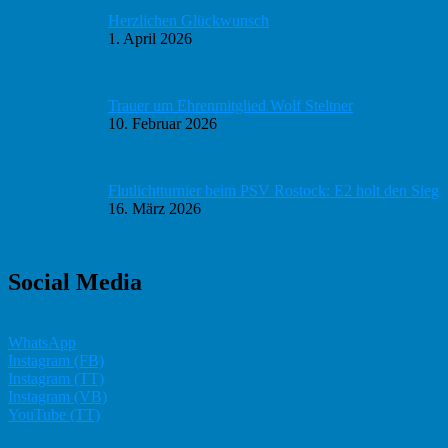
Herzlichen Glückwunsch
1. April 2026
Trauer um Ehrenmitglied Wolf Steltner
10. Februar 2026
Flutlichtturnier beim PSV Rostock: E2 holt den Sieg
16. März 2026
Social Media
WhatsApp
Instagram (FB)
Instagram (TT)
Instagram (VB)
YouTube (TT)