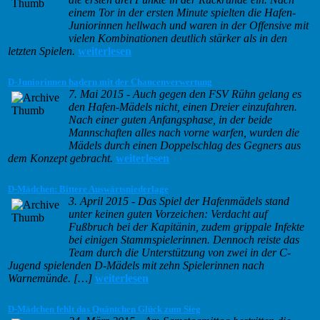
einem Tor in der ersten Minute spielten die Hafen-
Juniorinnen hellwach und waren in der Offensive mit
vielen Kombinationen deutlich stärker als in den
letzten Spielen.
weiterlesen
D-Juniorinnen hadern mit der Chancenverwertung
7. Mai 2015
-
Auch gegen den FSV Rühn gelang es
den Hafen-Mädels nicht, einen Dreier einzufahren.
Nach einer guten Anfangsphase, in der beide
Mannschaften alles nach vorne warfen, wurden die
Mädels durch einen Doppelschlag des Gegners aus
dem Konzept gebracht.
weiterlesen
D-Mädchen: Bittere Auswärtsniederlage
3. April 2015
-
Das Spiel der Hafenmädels stand
unter keinen guten Vorzeichen: Verdacht auf
Fußbruch bei der Kapitänin, zudem grippale Infekte
bei einigen Stammspielerinnen. Dennoch reiste das
Team durch die Unterstützung von zwei in der C-
Jugend spielenden D-Mädels mit zehn Spielerinnen nach
Warnemünde. […]
weiterlesen
D-Mädchen fehlt das Quäntchen Glück zum Sieg