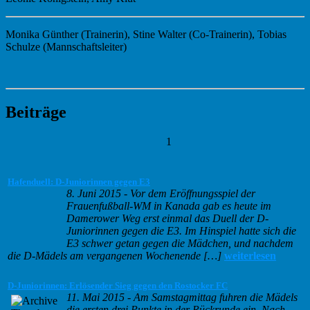
Monika Günther (Trainerin), Stine Walter (Co-Trainerin), Tobias
Schulze (Mannschaftsleiter)
Beiträge
1
Hafenduell: D-Juniorinnen gegen E3
8. Juni 2015
-
Vor dem Eröffnungsspiel der
Frauenfußball-WM in Kanada gab es heute im
Damerower Weg erst einmal das Duell der D-
Juniorinnen gegen die E3. Im Hinspiel hatte sich die
E3 schwer getan gegen die Mädchen, und nachdem
die D-Mädels am vergangenen Wochenende […]
weiterlesen
D-Juniorinnen: Erlösender Sieg gegen den Rostocker FC
11. Mai 2015
-
Am Samstagmittag fuhren die Mädels
die ersten drei Punkte in der Rückrunde ein. Nach