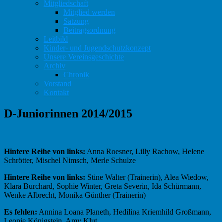
Mitgliedschaft
Mitglied werden
Satzung
Beitragsordnung
Leitbild
Kinder- und Jugendschutzkonzept
Unsere Vereinsgeschichte
Archiv
Chronik
Vorstand
Kontakt
D-Juniorinnen 2014/2015
Hintere Reihe von links:
Anna Roesner, Lilly Rachow, Helene
Schrötter, Mischel Nimsch, Merle Schulze
Hintere Reihe von links:
Stine Walter (Trainerin), Alea Wiedow,
Klara Burchard, Sophie Winter, Greta Severin, Ida Schürmann,
Wenke Albrecht, Monika Günther (Trainerin)
Es fehlen:
Annina Loana Planeth, Hedilina Kriemhild Großmann,
Leonie Königstein, Amy Klut