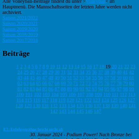
Alle Volleyball-Beiträge findest du unter >
Volleyball
< im
Hauptmenü. Die Mannschaftsseiten der letzten Jahre werden nicht
archiviert.
Saison 2021/2022
Saison 2020/2021
Saison 2019/2020
Saison 2018/2019
Saison 2017/2018
Beiträge
1
2
3
4
5
6
7
8
9
10
11
12
13
14
15
16
17
18
19
20
21
22
23
24
25
26
27
28
29
30
31
32
33
34
35
36
37
38
39
40
41
42
43
44
45
46
47
48
49
50
51
52
53
54
55
56
57
58
59
60
61
62
63
64
65
66
67
68
69
70
71
72
73
74
75
76
77
78
79
80
81
82
83
84
85
86
87
88
89
90
91
92
93
94
95
96
97
98
99
100
101
102
103
104
105
106
107
108
109
110
111
112
113
114
115
116
117
118
119
120
121
122
123
124
125
126
127
128
129
130
131
132
133
134
135
136
137
138
139
140
141
142
143
144
145
146
147
E1: Erfolgssträhne bricht nicht ab
30. Januar 2024
-
Podium Power! Nach Bronze bei