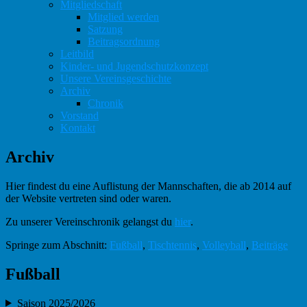
Mitgliedschaft
Mitglied werden
Satzung
Beitragsordnung
Leitbild
Kinder- und Jugendschutzkonzept
Unsere Vereinsgeschichte
Archiv
Chronik
Vorstand
Kontakt
Archiv
Hier findest du eine Auflistung der Mannschaften, die ab 2014 auf
der Website vertreten sind oder waren.
Zu unserer Vereinschronik gelangst du
hier
.
Springe zum Abschnitt:
Fußball
,
Tischtennis
,
Volleyball
,
Beiträge
Fußball
Saison 2025/2026