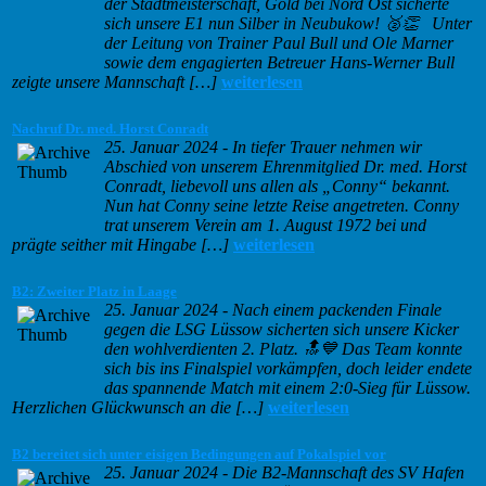
der Stadtmeisterschaft, Gold bei Nord Ost sicherte
sich unsere E1 nun Silber in Neubukow! 🥈👏 Unter
der Leitung von Trainer Paul Bull und Ole Marner
sowie dem engagierten Betreuer Hans-Werner Bull
zeigte unsere Mannschaft […]
weiterlesen
Nachruf Dr. med. Horst Conradt
25. Januar 2024
-
In tiefer Trauer nehmen wir
Abschied von unserem Ehrenmitglied Dr. med. Horst
Conradt, liebevoll uns allen als „Conny“ bekannt.
Nun hat Conny seine letzte Reise angetreten. Conny
trat unserem Verein am 1. August 1972 bei und
prägte seither mit Hingabe […]
weiterlesen
B2: Zweiter Platz in Laage
25. Januar 2024
-
Nach einem packenden Finale
gegen die LSG Lüssow sicherten sich unsere Kicker
den wohlverdienten 2. Platz. 🔝💙 Das Team konnte
sich bis ins Finalspiel vorkämpfen, doch leider endete
das spannende Match mit einem 2:0-Sieg für Lüssow.
Herzlichen Glückwunsch an die […]
weiterlesen
B2 bereitet sich unter eisigen Bedingungen auf Pokalspiel vor
25. Januar 2024
-
Die B2-Mannschaft des SV Hafen