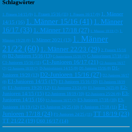
Schlagwörter
1. Männer
1. Frauen 15/16
(11)
1. Frauen 14/15
(9)
1. Frauen 16/17
(9)
1. Männer 15/16
(41)
1. Männer
14/15
(16)
16/17
(33)
1. Männer 17/18
(27)
1.
1. Männer 18/19
(7)
1. Männer
1. Männer 20/21
(13)
Männer 19/20
(9)
21/22
(60)
1. Männer 22/23
(29)
2. Frauen 15/16
B2-Junioren 15/16
(13)
C-Juniorinnen 17/18
(11)
(9)
C-Juniorinnen 15/16
(7)
C1-Junioren 16/17
(21)
C1-Junioren 15/16
(11)
C2-Junioren 16/17
D1-
D-Juniorinnen 14/15
(9)
D1-Junioren 15/16
(8)
(7)
C2-Junioren 18/19
(7)
D2-Junioren 15/16
(27)
Junioren 19/20
(13)
D2-Junioren 16/17
E1-Junioren 14/15
(17)
E1-Junioren 15/16
(10)
(8)
E1-Junioren 18/19
E2-
E1-Junioren 19/20
(12)
E1-Junioren 23/24
(9)
(8)
E1-Junioren 24/25
(8)
E3-
Junioren 14/15
(15)
E2-Junioren 18/19
(10)
E2-Junioren 25/26
(9)
Junioren 14/15
(16)
E3-
E3-Junioren 17/18
(10)
E3-Junioren 16/17
(7)
F1-
Junioren 18/19
(12)
F-Junioren 17/18
(11)
E3-Junioren 24/25
(10)
Junioren 17/18
(24)
TT 18/19
(23)
F1-Junioren 24/25
(11)
TT 21/22
(19)
Ü60 16/17
(14)