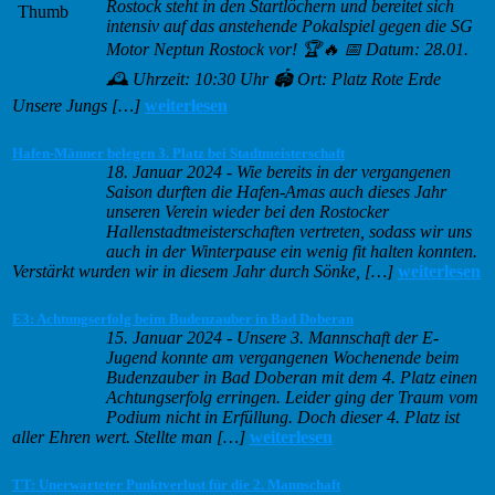
Rostock steht in den Startlöchern und bereitet sich
intensiv auf das anstehende Pokalspiel gegen die SG
Motor Neptun Rostock vor! 🏆🔥 📅 Datum: 28.01.
🕰️ Uhrzeit: 10:30 Uhr 🏟️ Ort: Platz Rote Erde
Unsere Jungs […]
weiterlesen
Hafen-Männer belegen 3. Platz bei Stadtmeisterschaft
18. Januar 2024
-
Wie bereits in der vergangenen
Saison durften die Hafen-Amas auch dieses Jahr
unseren Verein wieder bei den Rostocker
Hallenstadtmeisterschaften vertreten, sodass wir uns
auch in der Winterpause ein wenig fit halten konnten.
Verstärkt wurden wir in diesem Jahr durch Sönke, […]
weiterlesen
E3: Achtungserfolg beim Budenzauber in Bad Doberan
15. Januar 2024
-
Unsere 3. Mannschaft der E-
Jugend konnte am vergangenen Wochenende beim
Budenzauber in Bad Doberan mit dem 4. Platz einen
Achtungserfolg erringen. Leider ging der Traum vom
Podium nicht in Erfüllung. Doch dieser 4. Platz ist
aller Ehren wert. Stellte man […]
weiterlesen
TT: Unerwarteter Punktverlust für die 2. Mannschaft